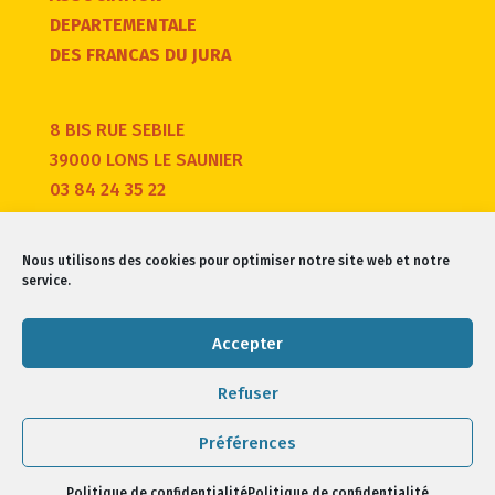
DEPARTEMENTALE
DES FRANCAS DU JURA
8 BIS RUE SEBILE
39000 LONS LE SAUNIER
03 84 24 35 22
Nous utilisons des cookies pour optimiser notre site web et notre
service.
Accepter
Refuser
Préférences
Francas du Jura 2021 -
Mentions légales/confidentialité
Politique de confidentialité
Politique de confidentialité