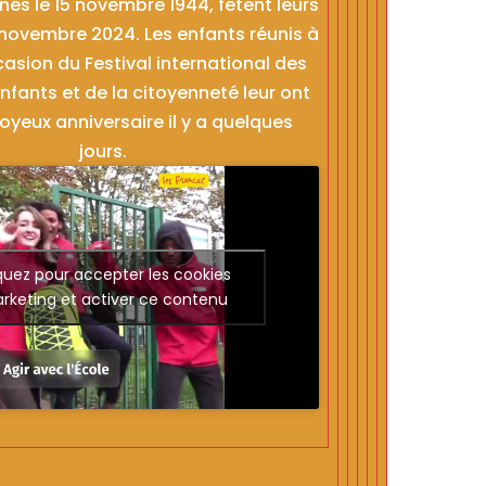
nés le 15 novembre 1944, fêtent leurs
 novembre 2024. Les enfants réunis à
ccasion du Festival international des
nfants et de la citoyenneté leur ont
oyeux anniversaire il y a quelques
jours.
quez pour accepter les cookies
rketing et activer ce contenu