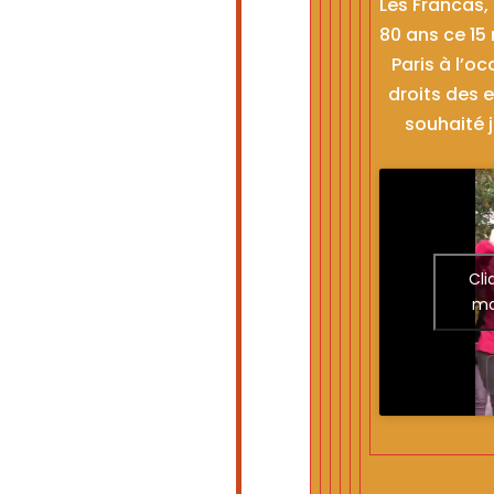
Les Francas, 
80 ans ce 15
Paris à l’o
droits des e
souhaité j
Cli
ma